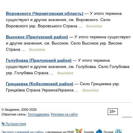
Воровского (Черниговская область)
— У этого термина
существуют и другие значения, см. Воровского. Село
Воровского укр. Воровського Страна …
Википедия
Высокое (Прилукский район)
— У этого термина существуют
и другие значения, см. Высокое. Село Высокое укр. Високе
Страна …
Википедия
Голубовка (Прилукский район)
— У этого термина
существуют и другие значения, см. Голубовка. Село Голубовка
укр. Голубівка Страна …
Википедия
Грицаевка (Кобелякский район)
— Село Грицаевка укр.
Грицаївка Страна УкраинаУкраина …
Википедия
© Академик, 2000-2026
18+
Обратная связь:
Техподдержка
,
Реклама на сайте
👣 Путешествия
Экспорт словарей на сайты
, сделанные на PHP,
Joomla,
Drupal,