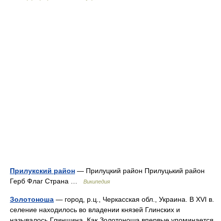
Прилукский район
— Прилуцкий район Прилуцький район
Герб Флаг Страна …
Википедия
Золотоноша
— город, р.ц., Черкасская обл., Украина. В XVI в.
селение находилось во владении князей Глинских и
называлось Глинщина. Как Золотоноша впервые упоминается