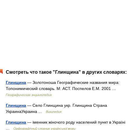
Смотреть что такое "Глинщина" в других словарях:
Глинщина
— Золотоноша Географические названия мира:
Топонимический словарь. М: АСТ. Поспелов Е.М. 2001 …
Географическая энциклопедия
Глинщина
— Село Глинщина укр. Глинщина Страна
УкраинаУкраина …
Википедия
Глинщина
— іменник жіночого роду населений пункт в Україні
…
Орфографічний словник української мови